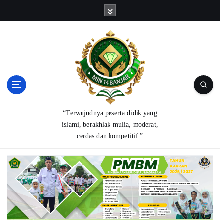
S
k
i
p
t
o
c
o
n
t
“Terwujudnya peserta didik yang
e
islami, berakhlak mulia, moderat,
n
cerdas dan kompetitif ”
t