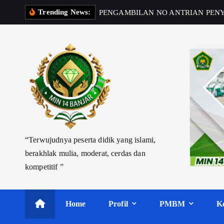
S
Trending News:
k
i
p
t
o
c
o
n
t
“Terwujudnya peserta didik yang islami,
e
berakhlak mulia, moderat, cerdas dan
n
kompetitif ”
t
Home
Profil
PMBM
K