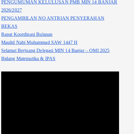
PENGUMUMAN KELULUSAN PMB MIN 14 BANJAR
2026/2027
PENGAMBILAN NO ANTRIAN PENYERAHAN
BEKAS
Rapat Koordinasi Bulanan
Maulid Nabi Muhammad SAW 1447 H
Selamat Berjuang Delegasi MIN 14 Banjar – OMI 2025
Bidang Matematika & IPAS