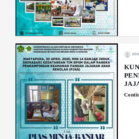
min
KUN
PEN
JAJ
Conti