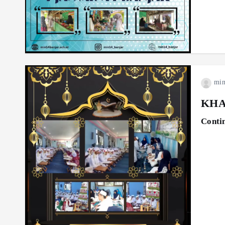
min
KHA
Conti