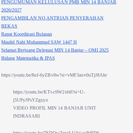
PENGUMUMAN KELULUSAN PMB MIN 14 BANJAR
2026/2027
PENGAMBILAN NO ANTRIAN PENYERAHAN
BEKAS
Rapat Koordinasi Bulanan
Maulid Nabi Muhammad SAW 1447 H
Selamat Berjuang Delegasi MIN 14 Banjar – OMI 2025
Bidang Matematika & IPAS
https://youtu.be/8uf-6yZBv8w?si=vMF3anv0uTjJ8Ahr
https://youtu.be/KTt-c9W2xb8?si=U-
j5UPyJPsYZgxyo
VIDEO PROFIL MIN 14 BANJAR UNIT
INDRASARI
https://youtu.be/7SDOwZrqzLU?si=qJbBD6-