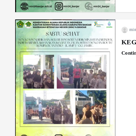
min
KEG
Conti