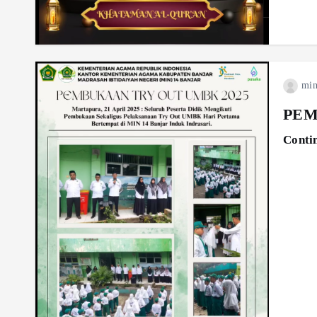
min
PEM
Conti