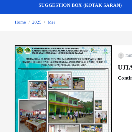
SUGGESTION BOX (KOTAK SARAN)
Home
2025
Mei
min
UJI
Conti