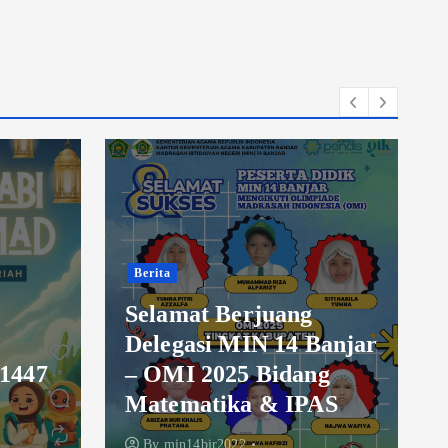
Berita
Banjar
Edukasi Cacar Oleh
ng
Puskesmas 1
AS
Martapura
By
min14bjr2022