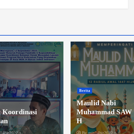
Berita
Selamat Berjuang
d Nabi
Delegasi MIN 14 
mmad SAW 1447
– OMI 2025 Bida
Matematika & IP
14bjr2022
By
min14bjr2022