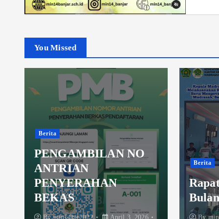
You Missed
Berita
Berita
Mauli
Rapat Koordinasi
Muha
Bulanan
H
By
min14bjr2022
By
min