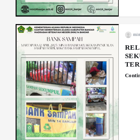
min
REL
SEK
TER
Conti