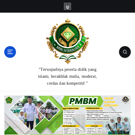
S
k
i
p
t
o
c
o
n
t
“Terwujudnya peserta didik yang
e
islami, berakhlak mulia, moderat,
n
cerdas dan kompetitif ”
t