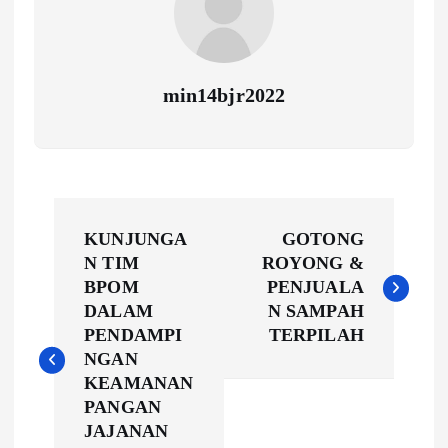
min14bjr2022
N
KUNJUNGA
GOTONG
a
N TIM
ROYONG &
BPOM
PENJUALA
v
DALAM
N SAMPAH
PENDAMPI
TERPILAH
i
NGAN
KEAMANAN
g
PANGAN
JAJANAN