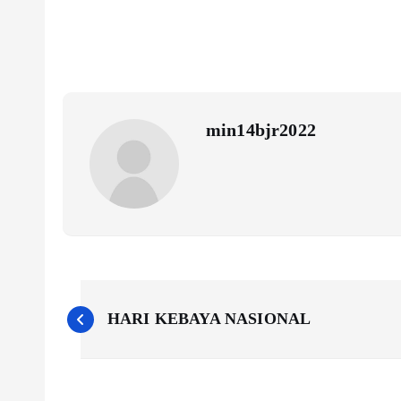
min14bjr2022
N
HARI KEBAYA NASIONAL
a