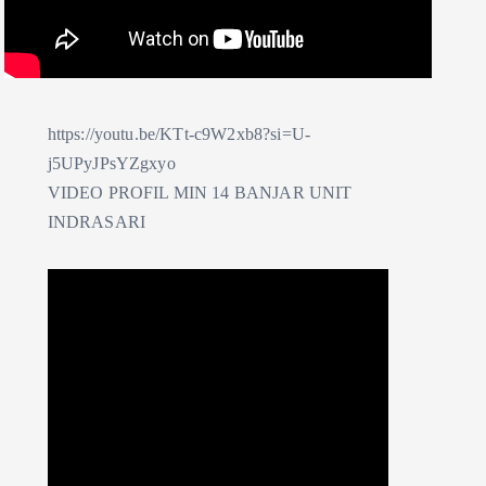
https://youtu.be/KTt-c9W2xb8?si=U-
j5UPyJPsYZgxyo
VIDEO PROFIL MIN 14 BANJAR UNIT
INDRASARI