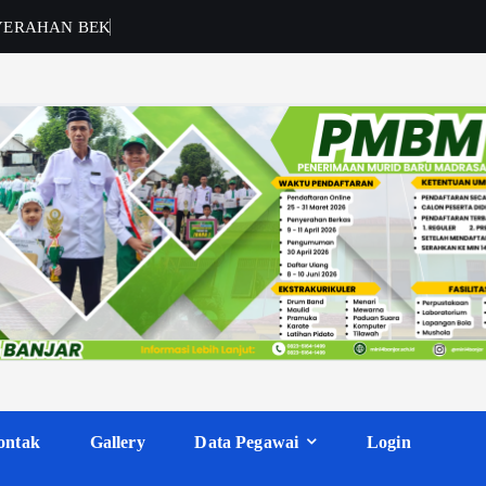
Y
E
R
A
H
A
N
B
E
K
A
S
ontak
Gallery
Data Pegawai
Login