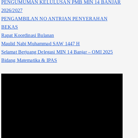
PENGUMUMAN KELULUSAN PMB MIN 14 BANJAR
2026/2027
PENGAMBILAN NO ANTRIAN PENYERAHAN
BEKAS
Rapat Koordinasi Bulanan
Maulid Nabi Muhammad SAW 1447 H
Selamat Berjuang Delegasi MIN 14 Banjar – OMI 2025
Bidang Matematika & IPAS