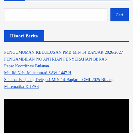
Cari
Histori Berita
PENGUMUMAN KELULUSAN PMB MIN 14 BANJAR 2026/2027
PENGAMBILAN NO ANTRIAN PENYERAHAN BEKAS
Rapat Koordinasi Bulanan
Maulid Nabi Muhammad SAW 1447 H
Selamat Berjuang Delegasi MIN 14 Banjar – OMI 2025 Bidang
Matematika & IPAS