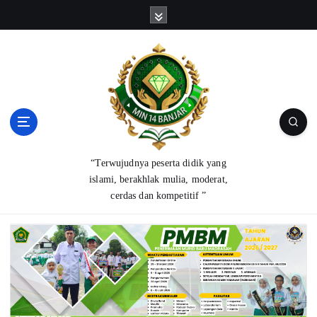
S
k
i
p
t
o
c
o
n
t
“Terwujudnya peserta didik yang
e
islami, berakhlak mulia, moderat,
n
cerdas dan kompetitif ”
t