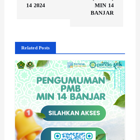
i
14 2024
MIN 14
BANJAR
g
a
Related Posts
s
i
p
o
s