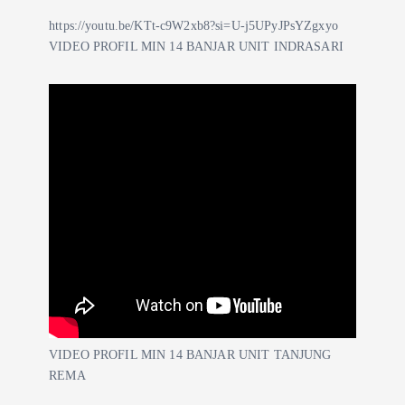
https://youtu.be/KTt-c9W2xb8?si=U-j5UPyJPsYZgxyo
VIDEO PROFIL MIN 14 BANJAR UNIT INDRASARI
VIDEO PROFIL MIN 14 BANJAR UNIT TANJUNG
REMA