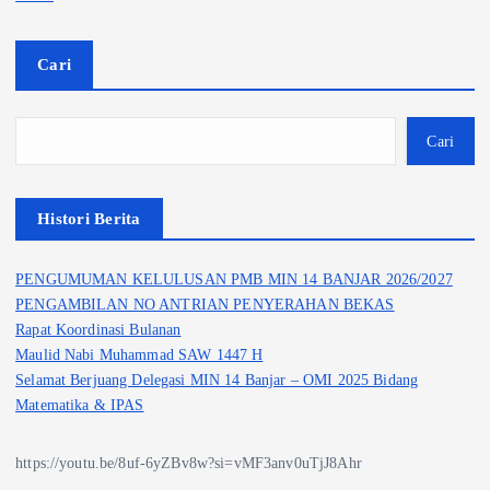
Cari
Cari
Histori Berita
PENGUMUMAN KELULUSAN PMB MIN 14 BANJAR 2026/2027
PENGAMBILAN NO ANTRIAN PENYERAHAN BEKAS
Rapat Koordinasi Bulanan
Maulid Nabi Muhammad SAW 1447 H
Selamat Berjuang Delegasi MIN 14 Banjar – OMI 2025 Bidang
Matematika & IPAS
https://youtu.be/8uf-6yZBv8w?si=vMF3anv0uTjJ8Ahr