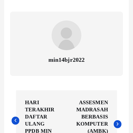
min14bjr2022
N
HARI
ASSESMEN
a
TERAKHIR
MADRASAH
DAFTAR
BERBASIS
v
ULANG
KOMPUTER
PPDB MIN
(AMBK)