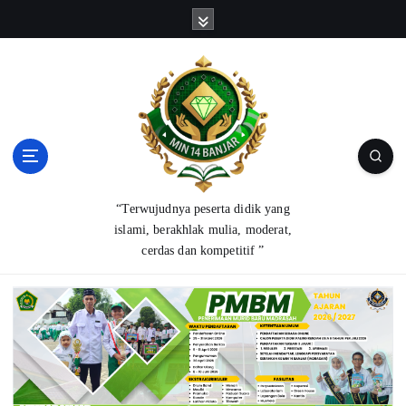
S
k
i
p
t
o
c
o
n
t
“Terwujudnya peserta didik yang
e
islami, berakhlak mulia, moderat,
n
cerdas dan kompetitif ”
t