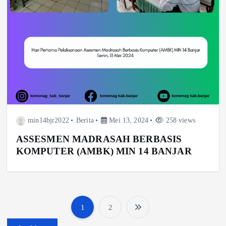
min14bjr2022
Berita
Mei 13, 2024
258 views
ASSESMEN MADRASAH BERBASIS
KOMPUTER (AMBK) MIN 14 BANJAR
1
2
P