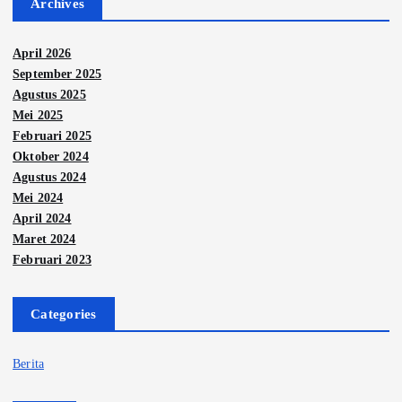
Archives
a
April 2026
g
September 2025
Agustus 2025
i
Mei 2025
Februari 2025
n
Oktober 2024
Agustus 2024
a
Mei 2024
April 2024
s
Maret 2024
Februari 2023
i
Categories
p
Berita
o