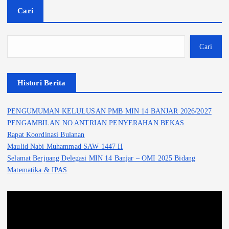
s
Cari
Cari
Histori Berita
PENGUMUMAN KELULUSAN PMB MIN 14 BANJAR 2026/2027
PENGAMBILAN NO ANTRIAN PENYERAHAN BEKAS
Rapat Koordinasi Bulanan
Maulid Nabi Muhammad SAW 1447 H
Selamat Berjuang Delegasi MIN 14 Banjar – OMI 2025 Bidang
Matematika & IPAS