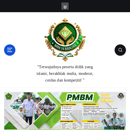
S
k
i
p
t
o
c
o
n
t
“Terwujudnya peserta didik yang
e
islami, berakhlak mulia, moderat,
n
cerdas dan kompetitif ”
t